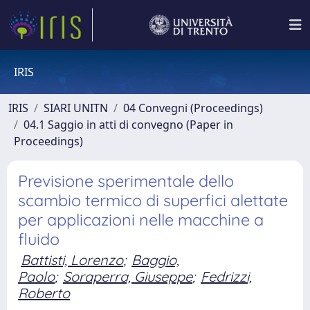
IRIS
IRIS
SIARI UNITN
04 Convegni (Proceedings)
04.1 Saggio in atti di convegno (Paper in
Proceedings)
Previsione sperimentale dello
scambio termico di superfici alettate
per applicazioni nelle macchine a
fluido
Battisti, Lorenzo
;
Baggio,
Paolo
;
Soraperra, Giuseppe
;
Fedrizzi,
Roberto