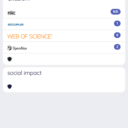
ND
1
0
2
social impact
Powered by
IRIS
-
about IRIS
-
Utilizzo dei cookie
Copyright © 2026