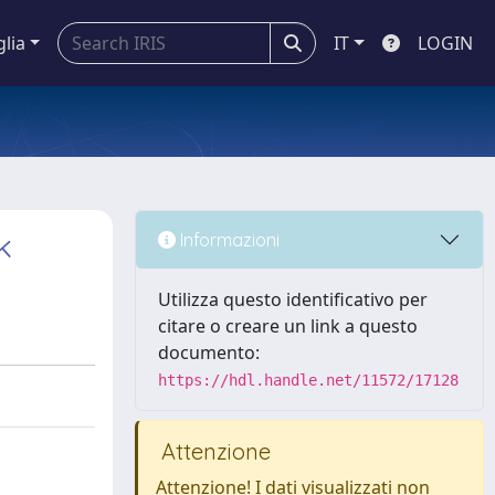
glia
IT
LOGIN
k
Informazioni
Utilizza questo identificativo per
citare o creare un link a questo
documento:
https://hdl.handle.net/11572/17128
Attenzione
Attenzione! I dati visualizzati non