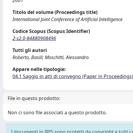
2001
Titolo del volume (Proceedings title)
International Joint Conference of Artificial Intelligence
Codice Scopus (Scopus Identifier)
2-s2.0-84880908496
Tutti gli autori
Roberto, Basili; Moschitti, Alessandro
Appare nelle tipologie:
04.1 Saggio in atti di convegno (Paper in Proceedings
File in questo prodotto:
Non ci sono file associati a questo prodotto.
I documenti in IRIS sono protetti da copyright e tutti i 