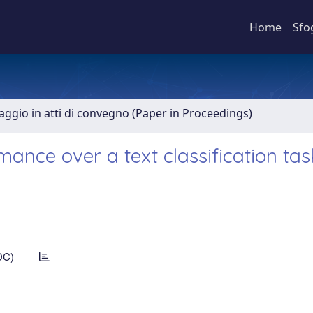
Home
Sfo
aggio in atti di convegno (Paper in Proceedings)
ance over a text classification tas
DC)