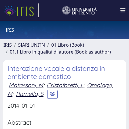
IRIS
IRIS
SIARI UNITN
01 Libro (Book)
01.1 Libro in qualità di autore (Book as author)
Interazione vocale a distanza in
ambiente domestico
Matassoni, M
;
Cristoforetti, L
;
Omologo,
M
;
Ramella, S
2014-01-01
Abstract