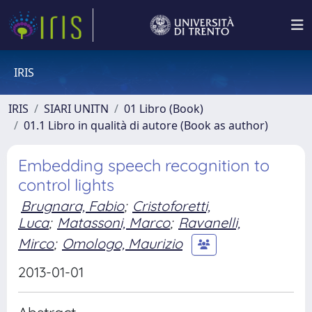
IRIS
IRIS
SIARI UNITN
01 Libro (Book)
01.1 Libro in qualità di autore (Book as author)
Embedding speech recognition to
control lights
Brugnara, Fabio
;
Cristoforetti,
Luca
;
Matassoni, Marco
;
Ravanelli,
Mirco
;
Omologo, Maurizio
2013-01-01