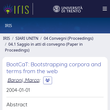
IRIS
IRIS
SIARI UNITN
04 Convegni (Proceedings)
04.1 Saggio in atti di convegno (Paper in
Proceedings)
BootCaT: Bootstrapping corpora and
terms from the web
Baroni, Marco
;
2004-01-01
Abstract