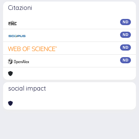
Citazioni
ND
ND
ND
ND
social impact
Powered by
IRIS
-
about IRIS
-