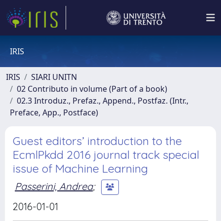
IRIS
IRIS
SIARI UNITN
02 Contributo in volume (Part of a book)
02.3 Introduz., Prefaz., Append., Postfaz. (Intr.,
Preface, App., Postface)
Guest editors’ introduction to the
EcmlPkdd 2016 journal track special
issue of Machine Learning
Passerini, Andrea
;
2016-01-01