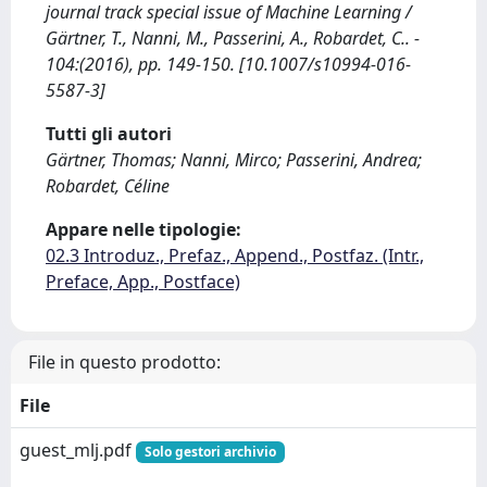
journal track special issue of Machine Learning /
Gärtner, T., Nanni, M., Passerini, A., Robardet, C.. -
104:(2016), pp. 149-150. [10.1007/s10994-016-
5587-3]
Tutti gli autori
Gärtner, Thomas; Nanni, Mirco; Passerini, Andrea;
Robardet, Céline
Appare nelle tipologie:
02.3 Introduz., Prefaz., Append., Postfaz. (Intr.,
Preface, App., Postface)
File in questo prodotto:
File
guest_mlj.pdf
Solo gestori archivio