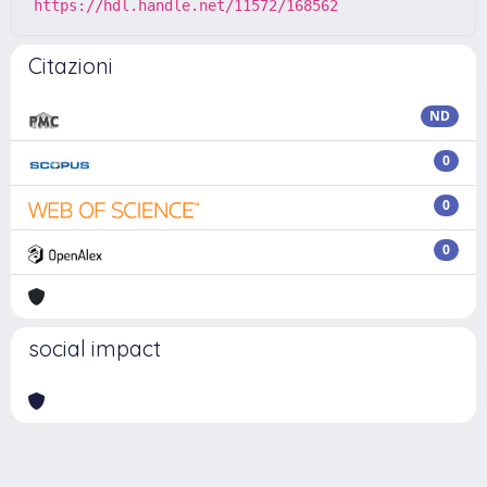
https://hdl.handle.net/11572/168562
Citazioni
ND
0
0
0
social impact