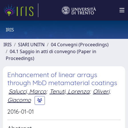
IRIS
IRIS
SIARI UNITN
04 Convegni (Proceedings)
04.1 Saggio in atti di convegno (Paper in
Proceedings)
Enhancement of linear arrays
through MbD metamaterial coatings
Salucci, Marco
;
Tenuti, Lorenza
;
Oliveri,
Giacomo
2016-01-01