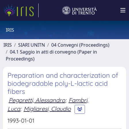
IRIS
IRIS
SIARI UNITN
04 Convegni (Proceedings)
04.1 Saggio in atti di convegno (Paper in
Proceedings)
Preparation and characterization of
biodegradable poly-L-lactic acid
fibers
Pegoretti, Alessandro
;
Fambri,
Luca
;
Migliaresi, Claudio
1993-01-01