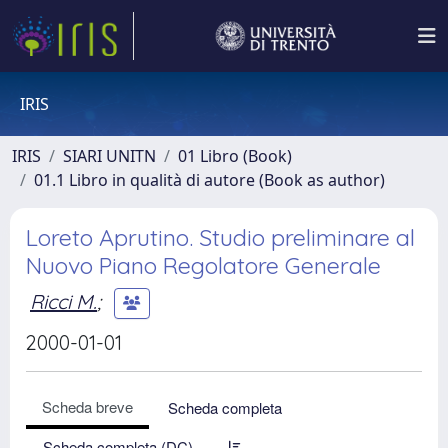
IRIS
IRIS
SIARI UNITN
01 Libro (Book)
01.1 Libro in qualità di autore (Book as author)
Loreto Aprutino. Studio preliminare al
Nuovo Piano Regolatore Generale
Ricci M.
;
2000-01-01
Scheda breve
Scheda completa
Scheda completa (DC)