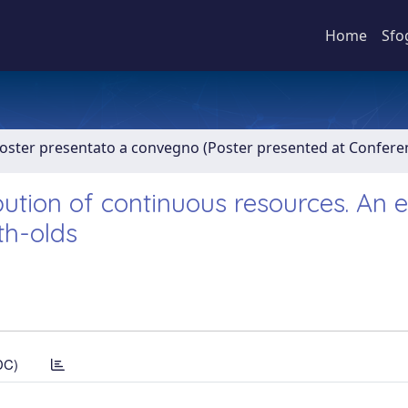
Home
Sfo
Poster presentato a convegno (Poster presented at Confer
ibution of continuous resources. An 
th-olds
DC)