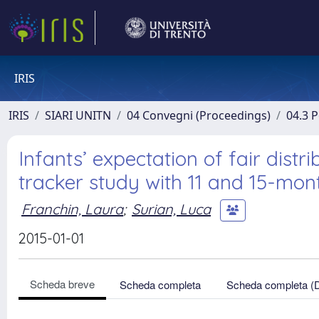
IRIS
IRIS
SIARI UNITN
04 Convegni (Proceedings)
04.3 
Infants’ expectation of fair distr
tracker study with 11 and 15-mon
Franchin, Laura
;
Surian, Luca
2015-01-01
Scheda breve
Scheda completa
Scheda completa (