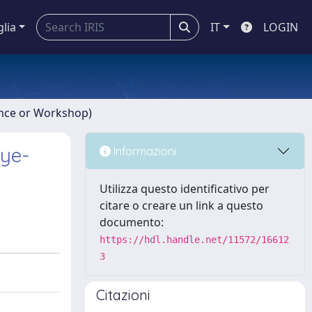
glia
IT
LOGIN
ence or Workshop)
eye-
Informazioni
Utilizza questo identificativo per
citare o creare un link a questo
documento:
https://hdl.handle.net/11572/16612
3
Citazioni