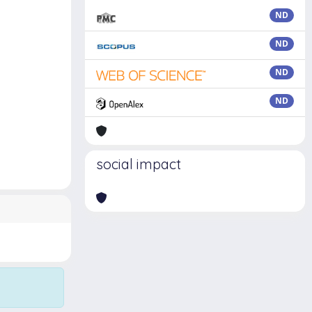
ND
ND
ND
ND
social impact