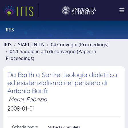
IRIS
IRIS
SIARI UNITN
04 Convegni (Proceedings)
04.1 Saggio in atti di convegno (Paper in
Proceedings)
Da Barth a Sartre: teologia dialettica
ed esistenzialismo nel pensiero di
Antonio Banfi
Meroi, Fabrizio
2008-01-01
Scheda breve
Scheda completa