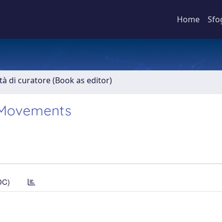
Home
Sfo
ità di curatore (Book as editor)
l Movements
DC)