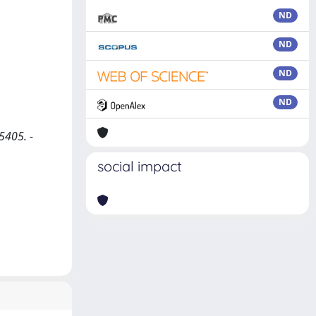
ND
ND
ND
ND
5405. -
social impact