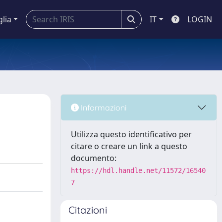
glia
IT
LOGIN
Informazioni
Utilizza questo identificativo per
citare o creare un link a questo
documento:
https://hdl.handle.net/11572/16540
7
Citazioni