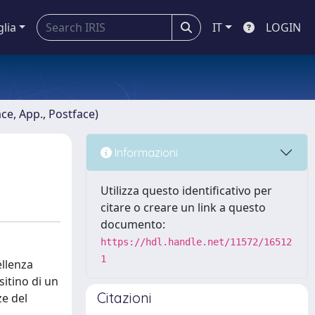
glia
IT
LOGIN
ace, App., Postface)
Informazioni
Utilizza questo identificativo per
citare o creare un link a questo
documento:
https://hdl.handle.net/11572/16512
1
ellenza
itino di un
Citazioni
ze del