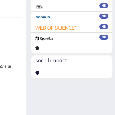
ND
ND
ND
ND
social impact
ione di