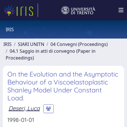
IRIS
IRIS
SIARI UNITN
04 Convegni (Proceedings)
04.1 Saggio in atti di convegno (Paper in
Proceedings)
On the Evolution and the Asymptotic
Behaviour of a Viscoelastoplastic
Shanley Model Under Constant
Load.
Deseri, Luca
1998-01-01