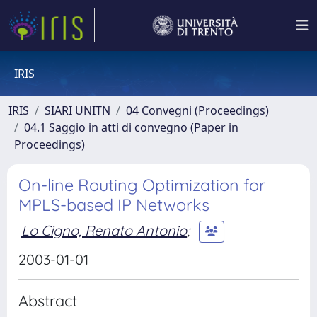
IRIS
IRIS
SIARI UNITN
04 Convegni (Proceedings)
04.1 Saggio in atti di convegno (Paper in
Proceedings)
On-line Routing Optimization for
MPLS-based IP Networks
Lo Cigno, Renato Antonio
;
2003-01-01
Abstract