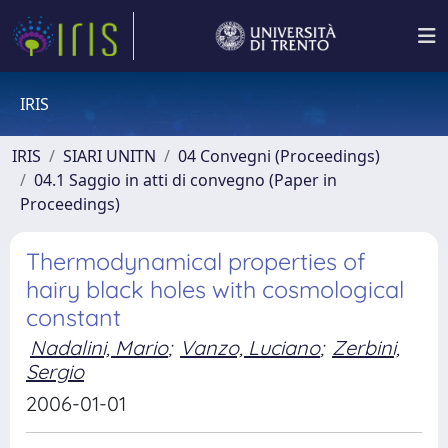
IRIS
IRIS
SIARI UNITN
04 Convegni (Proceedings)
04.1 Saggio in atti di convegno (Paper in
Proceedings)
Thermodynamical properties of
hairy black holes with cosmological
constant
Nadalini, Mario
;
Vanzo, Luciano
;
Zerbini,
Sergio
2006-01-01