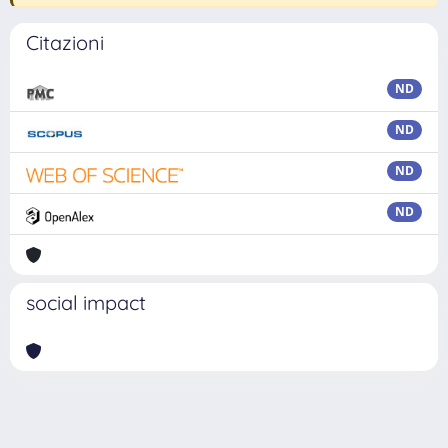
Citazioni
ND
ND
ND
ND
social impact