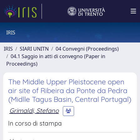
IRIS
IRIS
SIARI UNITN
04 Convegni (Proceedings)
04.1 Saggio in atti di convegno (Paper in
Proceedings)
The Middle Upper Pleistocene open
air site of Ribeira da Ponte da Pedra
(Midlle Tagus Basin, Central Portugal)
Grimaldi, Stefano
In corso di stampa