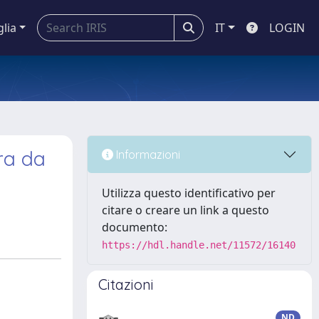
glia
IT
LOGIN
ira da
Informazioni
Utilizza questo identificativo per
citare o creare un link a questo
documento:
https://hdl.handle.net/11572/16140
Citazioni
ND