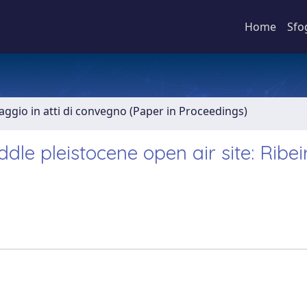
Home
Sfo
aggio in atti di convegno (Paper in Proceedings)
ddle pleistocene open air site: Ribe