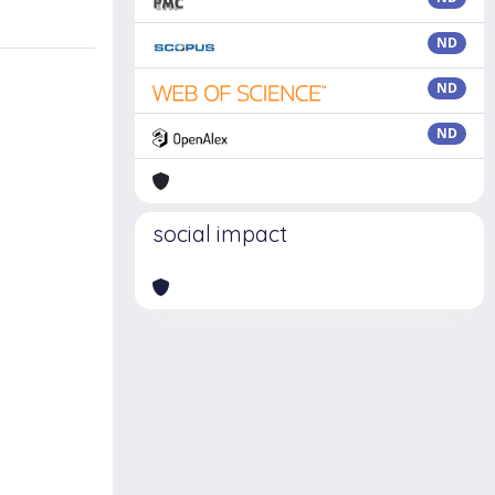
ND
ND
ND
social impact