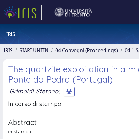
IRIS
IRIS
SIARI UNITN
04 Convegni (Proceedings)
04.1 S
The quartzite exploitation in a mi
Ponte da Pedra (Portugal)
Grimaldi, Stefano
;
In corso di stampa
Abstract
in stampa