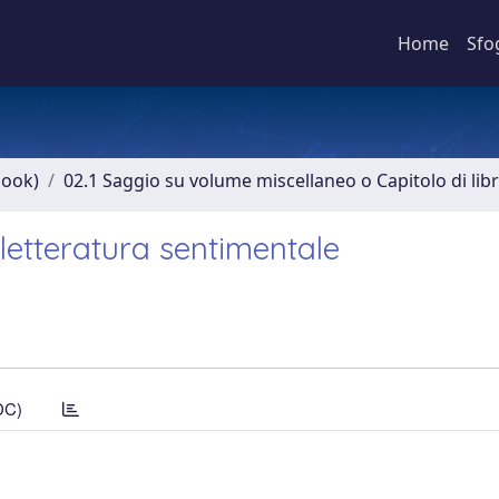
Home
Sfo
book)
02.1 Saggio su volume miscellaneo o Capitolo di lib
 letteratura sentimentale
DC)