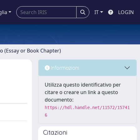
glia
IT
LOGIN
ro (Essay or Book Chapter)
Informazioni
Utilizza questo identificativo per
citare o creare un link a questo
documento:
https://hdl.handle.net/11572/15741
6
Citazioni