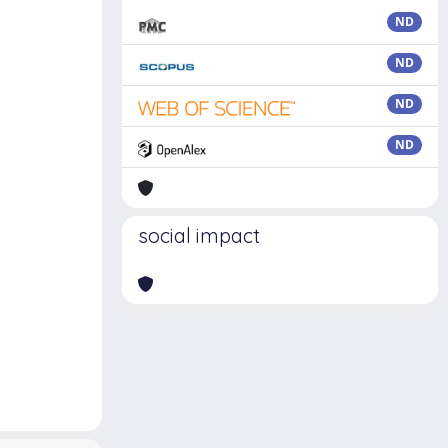
ND
ND
ND
ND
social impact