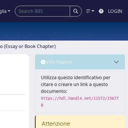
glia
IT
LOGIN
ro (Essay or Book Chapter)
Informazioni
Utilizza questo identificativo per
citare o creare un link a questo
documento:
https://hdl.handle.net/11572/15677
8
Attenzione