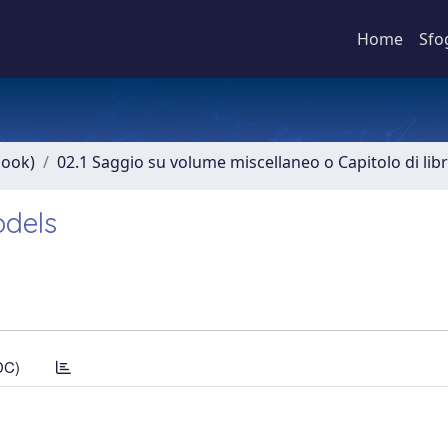
Home
Sfo
book)
02.1 Saggio su volume miscellaneo o Capitolo di lib
odels
DC)