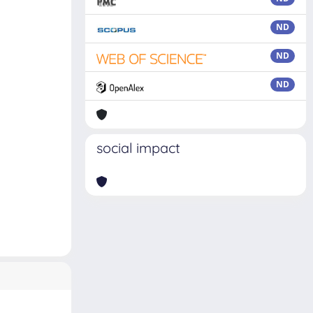
ND
ND
ND
social impact