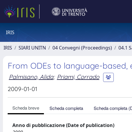
IRIS
IRIS
SIARI UNITN
04 Convegni (Proceedings)
04.1 S
From ODEs to language-based, e
Palmisano, Alida
;
Priami, Corrado
2009-01-01
Scheda breve
Scheda completa
Scheda completa (
Anno di pubblicazione (Date of publication)