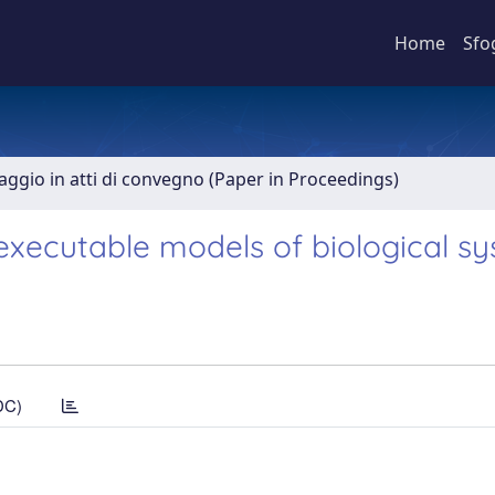
Home
Sfo
aggio in atti di convegno (Paper in Proceedings)
xecutable models of biological s
DC)