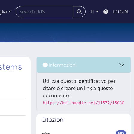
glia
IT
LOGIN
ystems
Informazioni
Utilizza questo identificativo per
citare o creare un link a questo
documento:
https://hdl.handle.net/11572/15666
Citazioni
ND