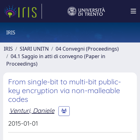
IRIS
IRIS
SIARI UNITN
04 Convegni (Proceedings)
04.1 Saggio in atti di convegno (Paper in
Proceedings)
From single-bit to multi-bit public-
key encryption via non-malleable
codes
Venturi, Daniele
2015-01-01