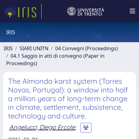
IRIS
IRIS
SIARI UNITN
04 Convegni (Proceedings)
04.1 Saggio in atti di convegno (Paper in
Proceedings)
The Almonda karst system (Torres
Novas, Portugal): a window into half
a million years of long-term change
in climate, settlement, subsistence,
technology and culture.
Angelucci, Diego Ercole
;