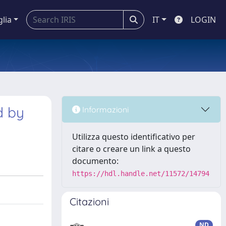
glia
IT
LOGIN
d by
Informazioni
Utilizza questo identificativo per
citare o creare un link a questo
documento:
https://hdl.handle.net/11572/14794
Citazioni
ND