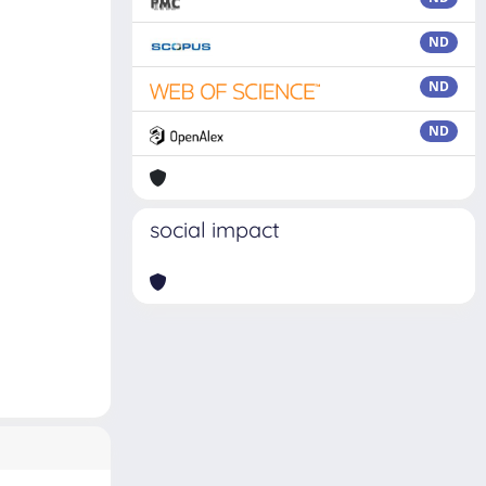
ND
ND
ND
social impact