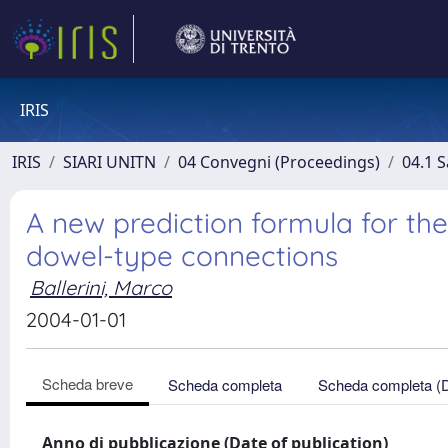
IRIS
IRIS
SIARI UNITN
04 Convegni (Proceedings)
04.1 S
A new prediction formula for the
dowel-type connections
Ballerini, Marco
2004-01-01
Scheda breve
Scheda completa
Scheda completa (
Anno di pubblicazione (Date of publication)