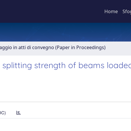
Home
Sfo
aggio in atti di convegno (Paper in Proceedings)
 splitting strength of beams loade
DC)