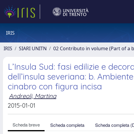
IRIS
IRIS
SIARI UNITN
02 Contributo in volume (Part of a 
L’Insula Sud: fasi edilizie e decor
dell’insula severiana: b. Ambiente 
cinabro con figura incisa
Andreoli, Martina
2015-01-01
Scheda breve
Scheda completa
Scheda completa (