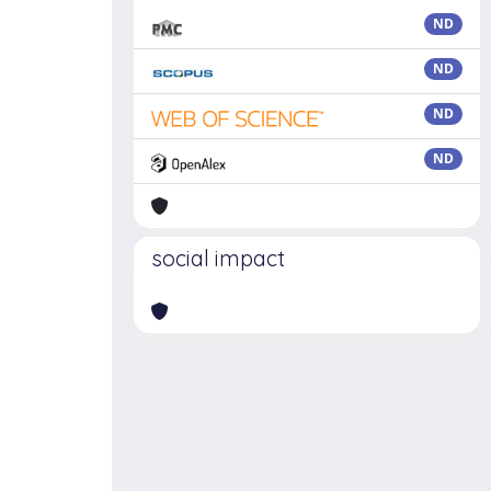
ND
ND
ND
ND
social impact