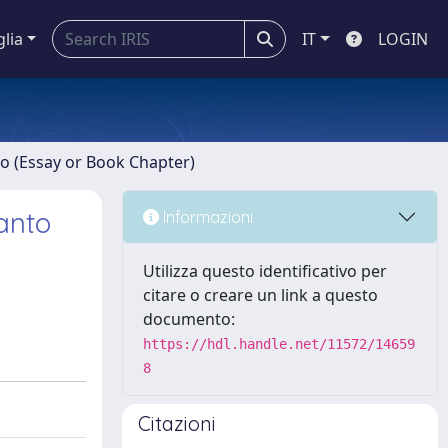
glia
IT
LOGIN
ro (Essay or Book Chapter)
ianto
Informazioni
Utilizza questo identificativo per
citare o creare un link a questo
documento:
https://hdl.handle.net/11572/14659
8
Citazioni