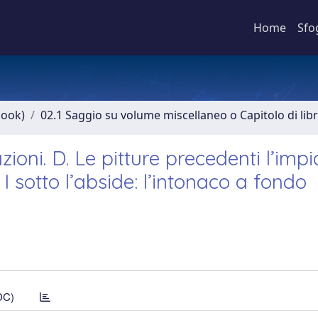
Home
Sfo
book)
02.1 Saggio su volume miscellaneo o Capitolo di lib
azioni. D. Le pitture precedenti l’imp
I sotto l’abside: l’intonaco a fondo
DC)