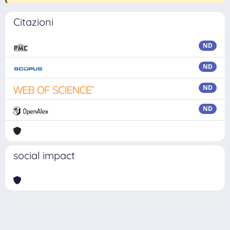
Citazioni
ND
ND
ND
ND
social impact