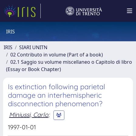
IRIS
IRIS
SIARI UNITN
02 Contributo in volume (Part of a book)
02.1 Saggio su volume miscellaneo o Capitolo di libro
(Essay or Book Chapter)
Is extinction following parietal
damage an interhemispheric
disconnection phenomenon?
Miniussi, Carlo
;
1997-01-01