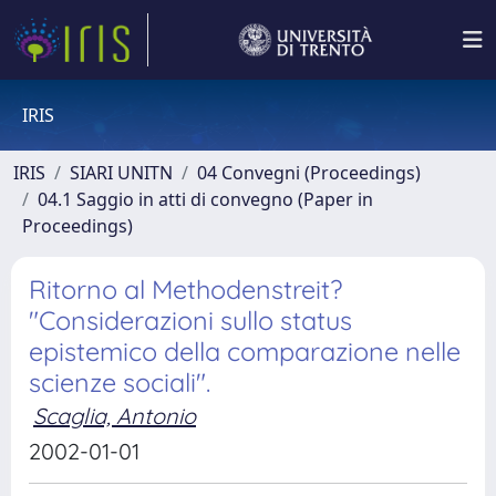
IRIS
IRIS
SIARI UNITN
04 Convegni (Proceedings)
04.1 Saggio in atti di convegno (Paper in
Proceedings)
Ritorno al Methodenstreit?
"Considerazioni sullo status
epistemico della comparazione nelle
scienze sociali".
Scaglia, Antonio
2002-01-01