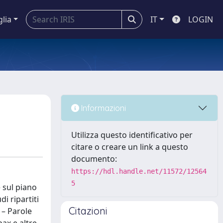
glia
IT
LOGIN
Informazioni
Utilizza questo identificativo per
citare o creare un link a questo
documento:
https://hdl.handle.net/11572/12564
5
 sul piano
i ripartiti
Citazioni
 – Parole