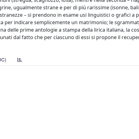
comuni (stregua, scagnozzo, iosa), mentre nella seconda – Ha
egrine, ugualmente strane e per di più rarissime (isonne, bali
stranezze – si prendono in esame usi linguistici o grafici a 
ata per indicare semplicemente un matrimonio; le sgrammat
una delle prime antologie a stampa della lirica italiana, la co
unati dal fatto che per ciascuno di essi si propone il recupe
DC)