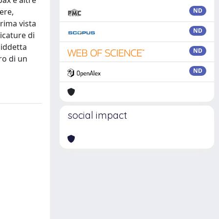
pax e altre
ere,
ND
prima vista
ND
icature di
siddetta
ND
ro di un
ND
social impact