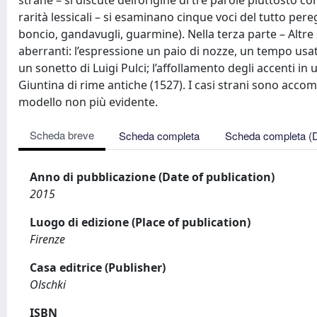
strane – si discute dell’origine di tre parole piuttosto 
rarità lessicali – si esaminano cinque voci del tutto per
boncio, gandavugli, guarmine). Nella terza parte – Altre 
aberranti: l’espressione un paio di nozze, un tempo us
un sonetto di Luigi Pulci; l’affollamento degli accenti in 
Giuntina di rime antiche (1527). I casi strani sono accom
modello non più evidente.
Scheda breve
Scheda completa
Scheda completa (
Anno di pubblicazione (Date of publication)
2015
Luogo di edizione (Place of publication)
Firenze
Casa editrice (Publisher)
Olschki
ISBN