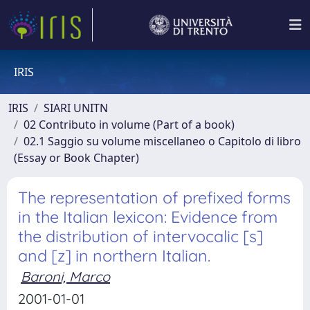
IRIS
IRIS
SIARI UNITN
02 Contributo in volume (Part of a book)
02.1 Saggio su volume miscellaneo o Capitolo di libro
(Essay or Book Chapter)
The representation of prefixed forms
in the Italian lexicon: Evidence from
the distribution of intervocalic [s]
and [z] in northern Italian.
Baroni, Marco
2001-01-01