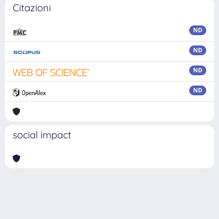
Citazioni
ND
ND
ND
ND
social impact
Powered by
IRIS
-
about IRIS
-