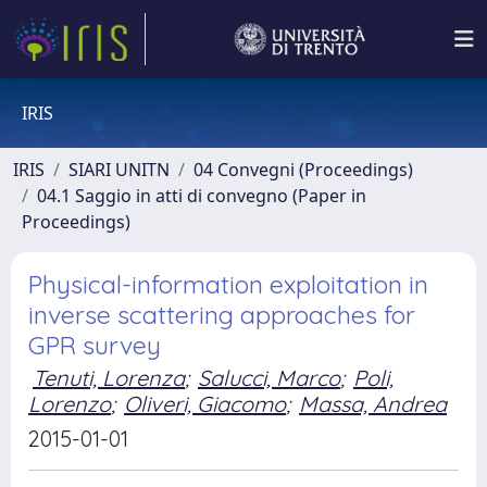
IRIS
IRIS
SIARI UNITN
04 Convegni (Proceedings)
04.1 Saggio in atti di convegno (Paper in
Proceedings)
Physical-information exploitation in
inverse scattering approaches for
GPR survey
Tenuti, Lorenza
;
Salucci, Marco
;
Poli,
Lorenzo
;
Oliveri, Giacomo
;
Massa, Andrea
2015-01-01