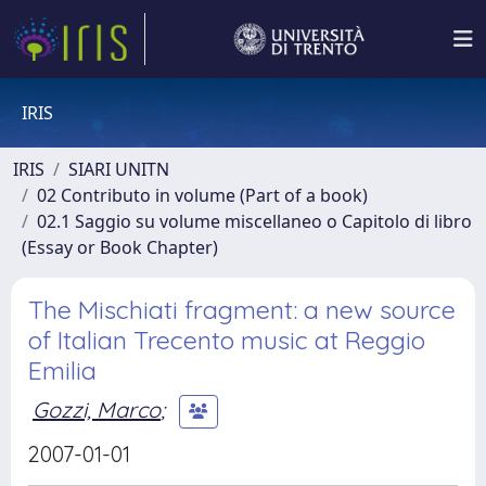
IRIS
IRIS
SIARI UNITN
02 Contributo in volume (Part of a book)
02.1 Saggio su volume miscellaneo o Capitolo di libro
(Essay or Book Chapter)
The Mischiati fragment: a new source
of Italian Trecento music at Reggio
Emilia
Gozzi, Marco
;
2007-01-01