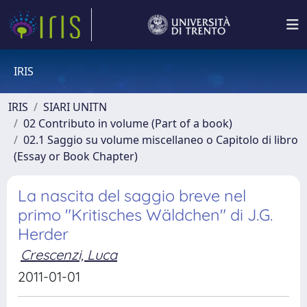
IRIS
IRIS
SIARI UNITN
02 Contributo in volume (Part of a book)
02.1 Saggio su volume miscellaneo o Capitolo di libro
(Essay or Book Chapter)
La nascita del saggio breve nel
primo "Kritisches Wäldchen" di J.G.
Herder
Crescenzi, Luca
2011-01-01