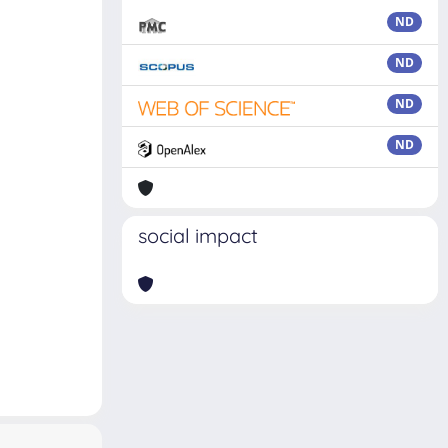
ND
ND
ND
ND
social impact