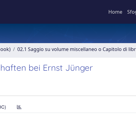
Home
Sfo
book)
02.1 Saggio su volume miscellaneo o Capitolo di lib
haften bei Ernst Jünger
DC)