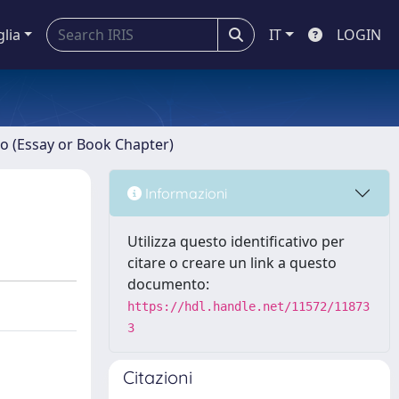
glia
IT
LOGIN
ro (Essay or Book Chapter)
Informazioni
Utilizza questo identificativo per
citare o creare un link a questo
documento:
https://hdl.handle.net/11572/11873
3
Citazioni