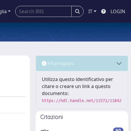
glia
IT
LOGIN
Informazioni
Utilizza questo identificativo per
citare o creare un link a questo
documento:
https://hdl.handle.net/11572/11842
Citazioni
ND