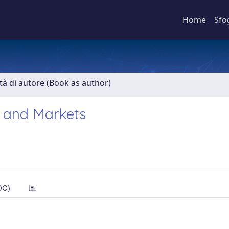
Home
Sfo
ità di autore (Book as author)
 and Markets
DC)