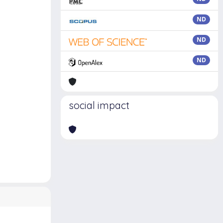
ND
ND
ND
social impact