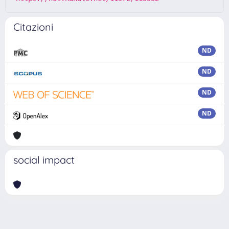
Citazioni
ND
ND
ND
ND
social impact