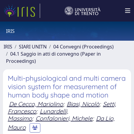
IRIS
IRIS
SIARI UNITN
04 Convegni (Proceedings)
04.1 Saggio in atti di convegno (Paper in
Proceedings)
Multi-physiological and multi camera
vision system for measurement of
human body shape and motion
De Cecco, Mariolino
;
Biasi, Nicolò
;
Setti,
Francesco
;
Lunardelli,
Massimo
;
Confalonieri, Michele
;
Da Lio,
Mauro