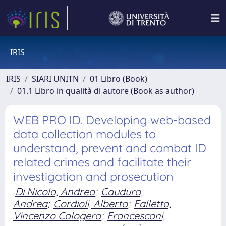
IRIS
IRIS
SIARI UNITN
01 Libro (Book)
01.1 Libro in qualità di autore (Book as author)
WEB PRO ID. Developing web-based
data collection modules to
understand, prevent and combat ID
related crimes and facilitate their
investigation and prosecution
Di Nicola, Andrea
;
Cauduro,
Andrea
;
Cordioli, Alberto
;
Falletta,
Vincenzo Calogero
;
Francesconi,