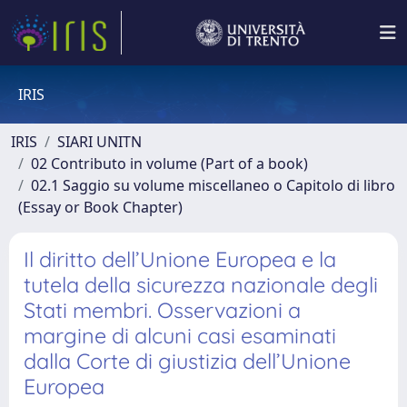
IRIS
IRIS
SIARI UNITN
02 Contributo in volume (Part of a book)
02.1 Saggio su volume miscellaneo o Capitolo di libro
(Essay or Book Chapter)
Il diritto dell’Unione Europea e la
tutela della sicurezza nazionale degli
Stati membri. Osservazioni a
margine di alcuni casi esaminati
dalla Corte di giustizia dell’Unione
Europea