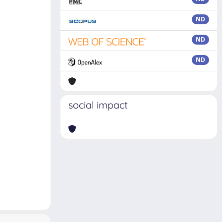
ND
ND
ND
social impact