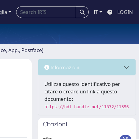
glia
IT
LOGIN
ace, App., Postface)
Informazioni
Utilizza questo identificativo per
citare o creare un link a questo
documento:
https://hdl.handle.net/11572/11396
Citazioni
ND