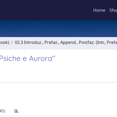
Home
Sfo
book)
02.3 Introduz., Prefaz., Append., Postfaz. (Intr., Pref
"Psiche e Aurora"
DC)