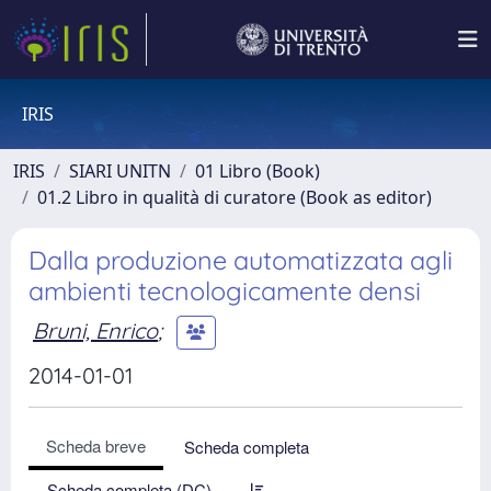
IRIS
IRIS
SIARI UNITN
01 Libro (Book)
01.2 Libro in qualità di curatore (Book as editor)
Dalla produzione automatizzata agli
ambienti tecnologicamente densi
Bruni, Enrico
;
2014-01-01
Scheda breve
Scheda completa
Scheda completa (DC)