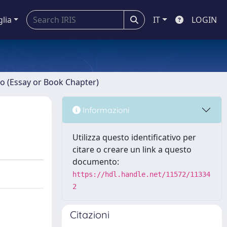
glia
IT
LOGIN
ro (Essay or Book Chapter)
Informazioni
Utilizza questo identificativo per
citare o creare un link a questo
documento:
https://hdl.handle.net/11572/11334
2
Citazioni