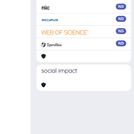
ND
ND
ND
ND
social impact