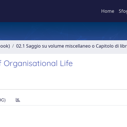
Home
Sfo
book)
02.1 Saggio su volume miscellaneo o Capitolo di lib
 Organisational Life
DC)