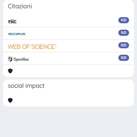
Citazioni
ND
ND
ND
ND
social impact
Powered by
IRIS
-
about IRIS
-