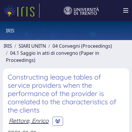
IRIS
IRIS
SIARI UNITN
04 Convegni (Proceedings)
04.1 Saggio in atti di convegno (Paper in
Proceedings)
Constructing league tables of
service providers when the
performance of the provider is
correlated to the characteristics of
the clients
Rettore, Enrico