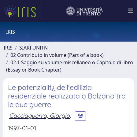
IRIS
IRIS
SIARI UNITN
02 Contributo in volume (Part of a book)
02.1 Saggio su volume miscellaneo o Capitolo di libro
(Essay or Book Chapter)
Le potenzialit¿ dell'edilizia
residenziale realizzata a Bolzano tra
le due guerre
Cacciaguerra, Giorgio
;
1997-01-01