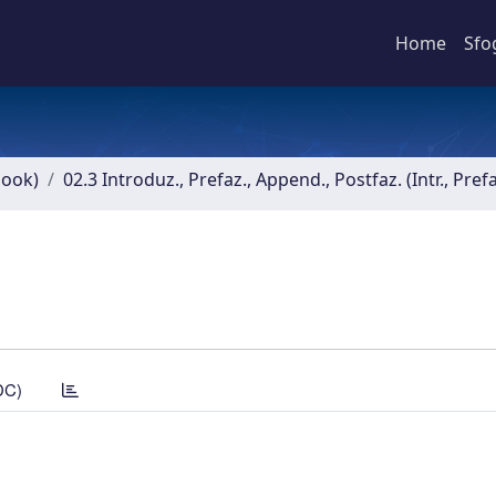
Home
Sfo
book)
02.3 Introduz., Prefaz., Append., Postfaz. (Intr., Pref
DC)