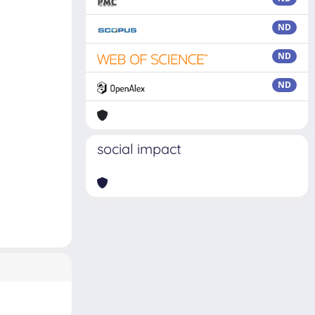
ND
ND
ND
social impact