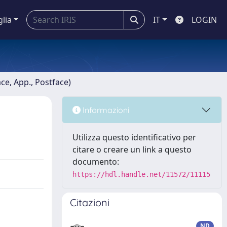
glia
IT
LOGIN
ace, App., Postface)
Informazioni
Utilizza questo identificativo per
citare o creare un link a questo
documento:
https://hdl.handle.net/11572/11115
Citazioni
ND