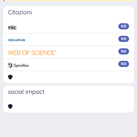
Citazioni
ND
ND
ND
ND
social impact