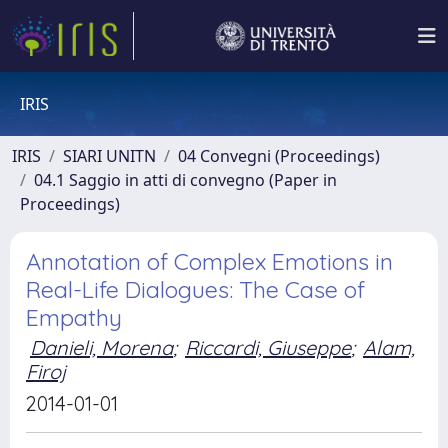
IRIS
IRIS
SIARI UNITN
04 Convegni (Proceedings)
04.1 Saggio in atti di convegno (Paper in
Proceedings)
Annotation of Complex Emotions in
Real-Life Dialogues: The Case of
Empathy
Danieli, Morena
;
Riccardi, Giuseppe
;
Alam,
Firoj
2014-01-01